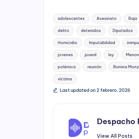
adolescentes
Asesinato
Baja
delito
detenidos
Diputados
Homicidio
Imputabilidad
inimp
jovenes
juvenil
ley
Menor
Tags:
polémica
reunión
Romina Mon
víctima
Last updated on 2 febrero, 2026
Despacho 
View All Posts