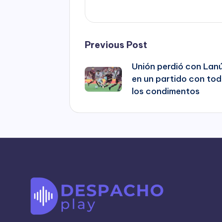
Post
Previous Post
Unión perdió con Lan
navigation
en un partido con to
los condimentos