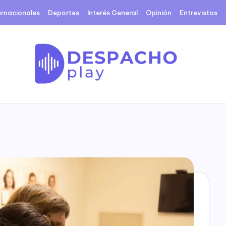
ernacionales
Deportes
Interés General
Opinión
Entrevistas
D
e
s
p
a
c