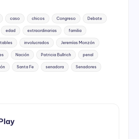
caso
chicos
Congreso
Debate
edad
extraordinarias
familia
utables
involucrados
Jeremías Monzón
es
Nación
Patricia Bullrich
penal
zón
Santa Fe
senadora
Senadores
Play