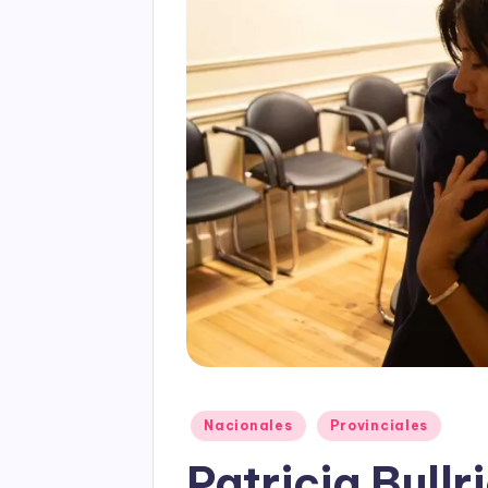
Posted
Nacionales
Provinciales
in
Patricia Bullr