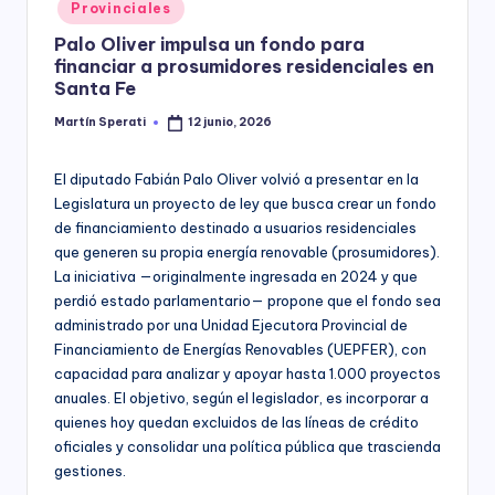
Posted
Provinciales
y
in
Palo Oliver impulsa un fondo para
financiar a prosumidores residenciales en
Santa Fe
Martín Sperati
12 junio, 2026
Posted
by
El diputado Fabián Palo Oliver volvió a presentar en la
Legislatura un proyecto de ley que busca crear un fondo
de financiamiento destinado a usuarios residenciales
que generen su propia energía renovable (prosumidores).
La iniciativa —originalmente ingresada en 2024 y que
perdió estado parlamentario— propone que el fondo sea
administrado por una Unidad Ejecutora Provincial de
Financiamiento de Energías Renovables (UEPFER), con
capacidad para analizar y apoyar hasta 1.000 proyectos
anuales. El objetivo, según el legislador, es incorporar a
quienes hoy quedan excluidos de las líneas de crédito
oficiales y consolidar una política pública que trascienda
gestiones.