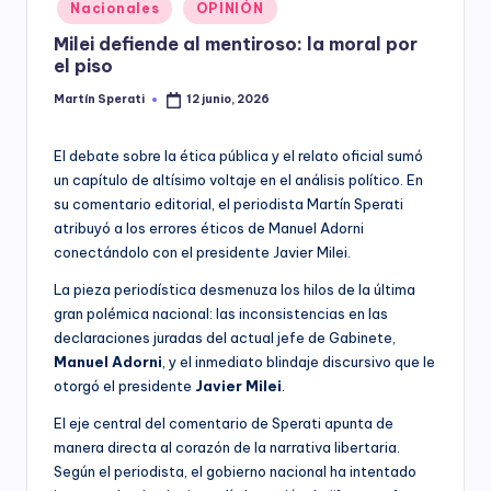
Posted
Nacionales
OPINIÓN
y
in
Milei defiende al mentiroso: la moral por
el piso
Martín Sperati
12 junio, 2026
Posted
by
El debate sobre la ética pública y el relato oficial sumó
un capítulo de altísimo voltaje en el análisis político. En
su comentario editorial, el periodista Martín Sperati
atribuyó a los errores éticos de Manuel Adorni
conectándolo con el presidente Javier Milei.
La pieza periodística desmenuza los hilos de la última
gran polémica nacional: las inconsistencias en las
declaraciones juradas del actual jefe de Gabinete,
Manuel Adorni
, y el inmediato blindaje discursivo que le
otorgó el presidente
Javier Milei
.
El eje central del comentario de Sperati apunta de
manera directa al corazón de la narrativa libertaria.
Según el periodista, el gobierno nacional ha intentado