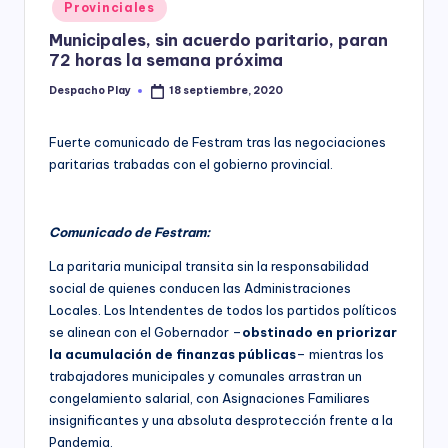
Posted
Provinciales
y
in
Municipales, sin acuerdo paritario, paran
72 horas la semana próxima
Despacho Play
18 septiembre, 2020
Posted
by
Fuerte comunicado de Festram tras las negociaciones
paritarias trabadas con el gobierno provincial.
Comunicado de Festram:
La paritaria municipal transita sin la responsabilidad
social de quienes conducen las Administraciones
Locales. Los Intendentes de todos los partidos políticos
se alinean con el Gobernador –
obstinado en priorizar
la acumulación de finanzas públicas
– mientras los
trabajadores municipales y comunales arrastran un
congelamiento salarial, con Asignaciones Familiares
insignificantes y una absoluta desprotección frente a la
Pandemia.