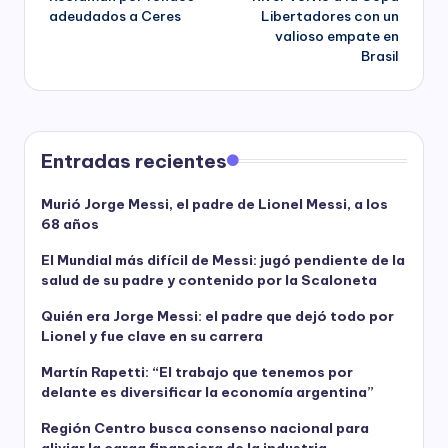
navigation
adeudados a Ceres
Libertadores con un
valioso empate en
Brasil
Entradas recientes
Murió Jorge Messi, el padre de Lionel Messi, a los
68 años
El Mundial más difícil de Messi: jugó pendiente de la
salud de su padre y contenido por la Scaloneta
Quién era Jorge Messi: el padre que dejó todo por
Lionel y fue clave en su carrera
Martín Rapetti: “El trabajo que tenemos por
delante es diversificar la economía argentina”
Región Centro busca consenso nacional para