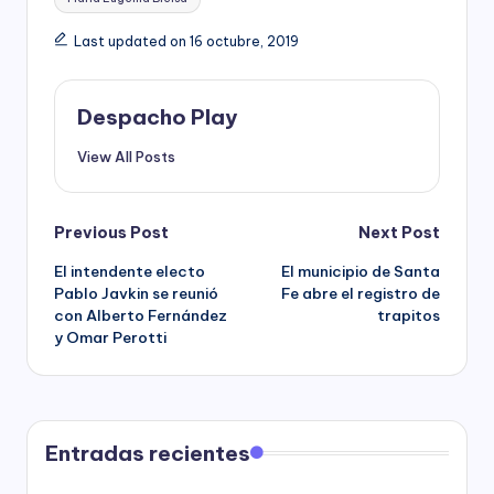
Last updated on 16 octubre, 2019
Despacho Play
View All Posts
Post
Previous Post
Next Post
El intendente electo
El municipio de Santa
navigation
Pablo Javkin se reunió
Fe abre el registro de
con Alberto Fernández
trapitos
y Omar Perotti
Entradas recientes