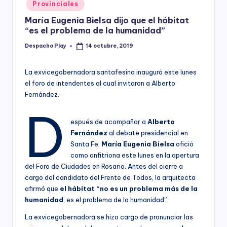
Posted
Provinciales
y
in
María Eugenia Bielsa dijo que el hábitat
“es el problema de la humanidad”
Despacho Play
14 octubre, 2019
Posted
by
La exvicegobernadora santafesina inauguró este lunes
el foro de intendentes al cual invitaron a Alberto
Fernández.
D
espués de acompañar a
Alberto
Fernández
al debate presidencial en
Santa Fe,
María Eugenia Bielsa
ofició
como anfitriona este lunes en la apertura
del Foro de Ciudades en Rosario. Antes del cierre a
cargo del candidato del Frente de Todos, la arquitecta
afirmó que
el hábitat “no es un problema más de la
humanidad
, es el problema de la humanidad”.
La exvicegobernadora se hizo cargo de pronunciar las