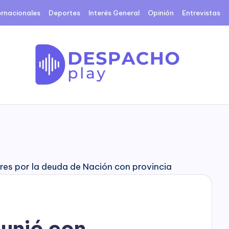
ernacionales
Deportes
Interés General
Opinión
Entrevistas
D
e
s
p
a
c
eunió con