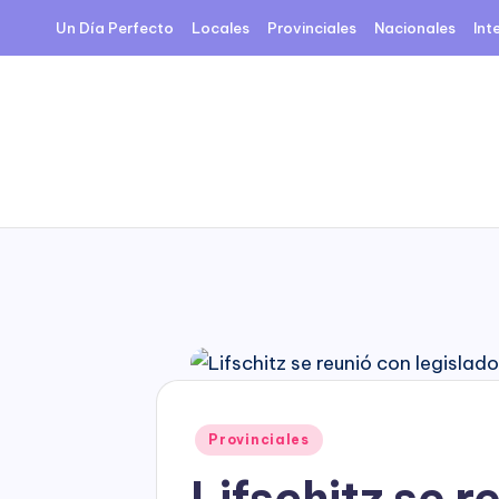
Un Día Perfecto
Locales
Provinciales
Nacionales
Int
Skip
to
content
Posted
Provinciales
in
Lifschitz se r