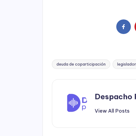
deuda de coparticipación
legislado
Tags:
Despacho 
View All Posts