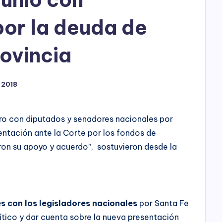
h
o
por la deuda de
P
ovincia
l
a
 2018
y
o con diputados y senadores nacionales por
entación ante la Corte por los fondos de
on su apoyo y acuerdo”, sostuvieron desde la
es con los legisladores nacionales
por Santa Fe
ítico y dar cuenta sobre la nueva presentación