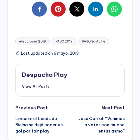
Tags:
elecciones 2019
PASO 2019
PASO Santa Fe
Last updated on 6 mayo, 2019
Despacho Play
View All Posts
Post
Previous Post
Next Post
Locura: el Leeds de
José Corral: “Venimos
navigation
Bielsa se dejó hacer un
a votar con mucho
gol por fair play
entusiasmo”