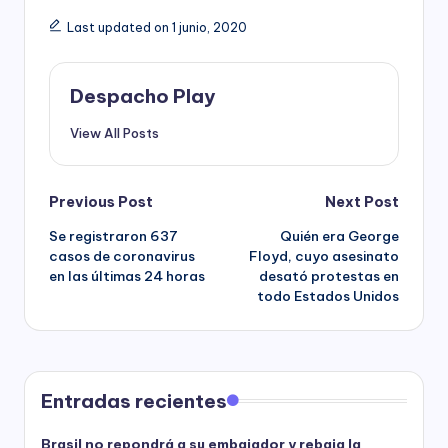
Last updated on 1 junio, 2020
Despacho Play
View All Posts
Post
Previous Post
Next Post
Se registraron 637
Quién era George
navigation
casos de coronavirus
Floyd, cuyo asesinato
en las últimas 24 horas
desató protestas en
todo Estados Unidos
Entradas recientes
Brasil no repondrá a su embajador y rebaja la