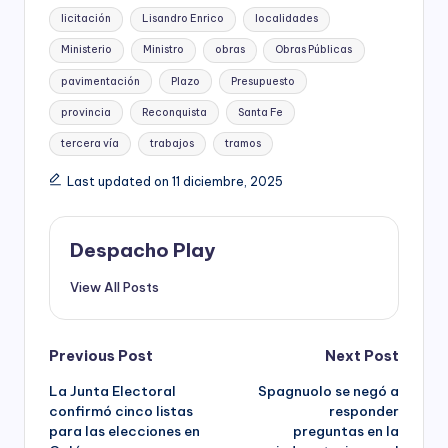
licitación
Lisandro Enrico
localidades
Ministerio
Ministro
obras
Obras Públicas
pavimentación
Plazo
Presupuesto
provincia
Reconquista
Santa Fe
tercera vía
trabajos
tramos
Last updated on 11 diciembre, 2025
Despacho Play
View All Posts
Post
Previous Post
Next Post
La Junta Electoral
Spagnuolo se negó a
navigation
confirmó cinco listas
responder
para las elecciones en
preguntas en la