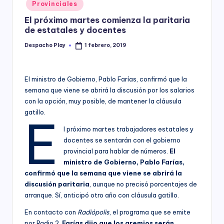
Posted
Provinciales
y
in
El próximo martes comienza la paritaria
de estatales y docentes
Despacho Play
1 febrero, 2019
Posted
by
El ministro de Gobierno, Pablo Farías, confirmó que la
semana que viene se abrirá la discusión por los salarios
con la opción, muy posible, de mantener la cláusula
gatillo.
E
l próximo martes trabajadores estatales y
docentes se sentarán con el gobierno
provincial para hablar de números.
El
ministro de Gobierno, Pablo Farías,
confirmó que la semana que viene se abrirá la
discusión paritaria
, aunque no precisó porcentajes de
arranque. Sí, anticipó otro año con cláusula gatillo.
En contacto con
Radiópolis
, el programa que se emite
por Radio 2,
Farías dijo que los gremios serán