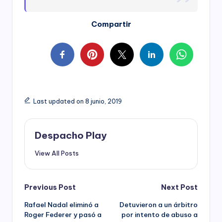
Compartir
Last updated on 8 junio, 2019
Despacho Play
View All Posts
Post
Previous Post
Next Post
Rafael Nadal eliminó a
Detuvieron a un árbitro
navigation
Roger Federer y pasó a
por intento de abuso a