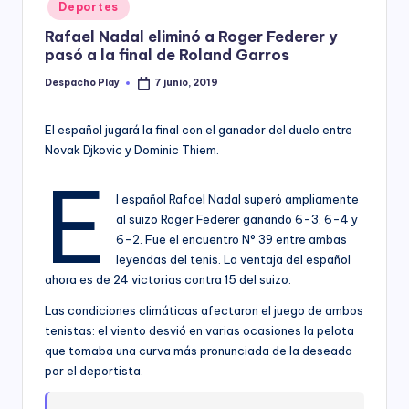
Posted
Deportes
y
in
Rafael Nadal eliminó a Roger Federer y
pasó a la final de Roland Garros
Despacho Play
7 junio, 2019
Posted
by
El español jugará la final con el ganador del duelo entre
Novak Djkovic y Dominic Thiem.
E
l español Rafael Nadal superó ampliamente
al suizo Roger Federer ganando 6-3, 6-4 y
6-2. Fue el encuentro N° 39 entre ambas
leyendas del tenis. La ventaja del español
ahora es de 24 victorias contra 15 del suizo.
Las condiciones climáticas afectaron el juego de ambos
tenistas: el viento desvió en varias ocasiones la pelota
que tomaba una curva más pronunciada de la deseada
por el deportista.