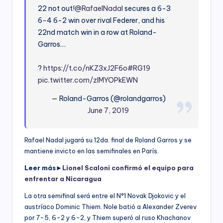
22 not out!
@RafaelNadal
secures a 6-3
6-4 6-2 win over rival Federer, and his
22nd match win in a row at Roland-
Garros…
?
https://t.co/nKZ3xJ2F6o
#RG19
pic.twitter.com/zIMYOPkEWN
— Roland-Garros (@rolandgarros)
June 7, 2019
Rafael Nadal jugará su 12da. final de Roland Garros y se
mantiene invicto en las semifinales en París.
Leer más►
Lionel Scaloni confirmó el equipo para
enfrentar a Nicaragua
La otra semifinal será entre el N°1 Novak Djokovic y el
austríaco Dominic Thiem. Nole batió a Alexander Zverev
por 7-5, 6-2 y 6-2, y Thiem superó al ruso Khachanov