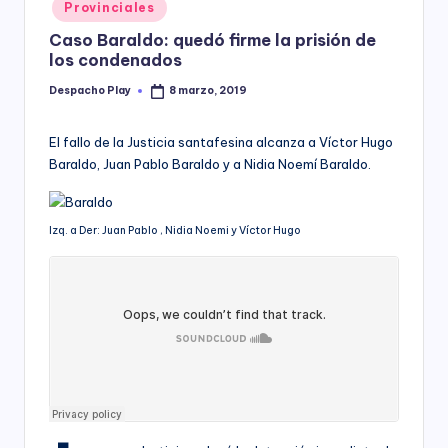
Posted
Provinciales
y
in
Caso Baraldo: quedó firme la prisión de
los condenados
Despacho Play
8 marzo, 2019
Posted
by
El fallo de la Justicia santafesina alcanza a Víctor Hugo
Baraldo, Juan Pablo Baraldo y a Nidia Noemí Baraldo.
Izq. a Der: Juan Pablo , Nidia Noemi y Víctor Hugo