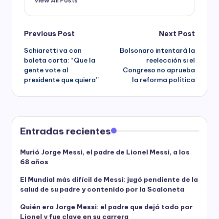
Post
Previous Post
Next Post
Schiaretti va con
Bolsonaro intentará la
navigation
boleta corta: “Que la
reelección si el
gente vote al
Congreso no aprueba
presidente que quiera”
la reforma política
Entradas recientes
Murió Jorge Messi, el padre de Lionel Messi, a los
68 años
El Mundial más difícil de Messi: jugó pendiente de la
salud de su padre y contenido por la Scaloneta
Quién era Jorge Messi: el padre que dejó todo por
Lionel y fue clave en su carrera