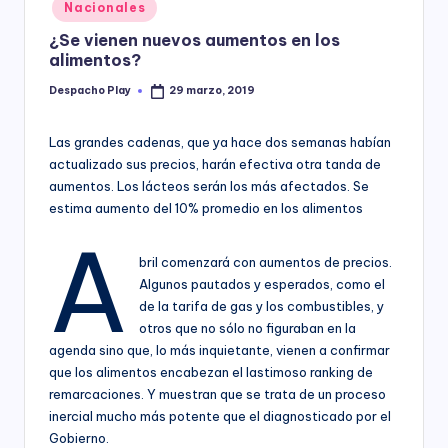
Posted
Nacionales
y
in
¿Se vienen nuevos aumentos en los
alimentos?
Despacho Play
29 marzo, 2019
Posted
by
Las grandes cadenas, que ya hace dos semanas habían
actualizado sus precios, harán efectiva otra tanda de
aumentos. Los lácteos serán los más afectados. Se
estima aumento del 10% promedio en los alimentos
A
bril comenzará con aumentos de precios.
Algunos pautados y esperados, como el
de la tarifa de gas y los combustibles, y
otros que no sólo no figuraban en la
agenda sino que, lo más inquietante, vienen a confirmar
que los alimentos encabezan el lastimoso ranking de
remarcaciones. Y muestran que se trata de un proceso
inercial mucho más potente que el diagnosticado por el
Gobierno.