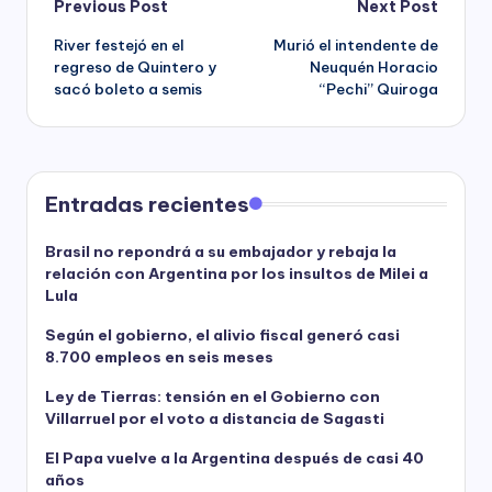
Post
Previous Post
Next Post
River festejó en el
Murió el intendente de
navigation
regreso de Quintero y
Neuquén Horacio
sacó boleto a semis
“Pechi” Quiroga
Entradas recientes
Brasil no repondrá a su embajador y rebaja la
relación con Argentina por los insultos de Milei a
Lula
Según el gobierno, el alivio fiscal generó casi
8.700 empleos en seis meses
Ley de Tierras: tensión en el Gobierno con
Villarruel por el voto a distancia de Sagasti
El Papa vuelve a la Argentina después de casi 40
años