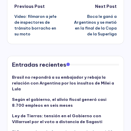
Post
Previous Post
Next Post
Video: filmaron a jefe
Boca le ganó a
navigation
de inspectores de
Argentinos y se metió
tránsito borracho en
en la final de la Copa
su moto
de la Superliga
Entradas recientes
Brasil no repondrá a su embajador y rebaja la
relación con Argentina por los insultos de Milei a
Lula
Según el gobierno, el alivio fiscal generó casi
8.700 empleos en seis meses
Ley de Tierras: tensión en el Gobierno con
Villarruel por el voto a distancia de Sagasti