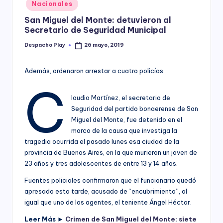
Posted
Nacionales
y
in
San Miguel del Monte: detuvieron al
Secretario de Seguridad Municipal
Despacho Play
26 mayo, 2019
Posted
by
Además, ordenaron arrestar a cuatro policías.
C
laudio Martínez, el secretario de
Seguridad del partido bonaerense de San
Miguel del Monte, fue detenido en el
marco de la causa que investiga la
tragedia ocurrida el pasado lunes esa ciudad de la
provincia de Buenos Aires, en la que murieron un joven de
23 años y tres adolescentes de entre 13 y 14 años.
Fuentes policiales confirmaron
que el funcionario quedó
apresado esta tarde, acusado de “encubrimiento”, al
igual que uno de los agentes, el teniente Ángel Héctor.
Leer Más ►
Crimen de San Miguel del Monte: siete