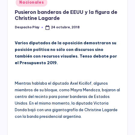
Posted
Nacionales
y
in
Pusieron banderas de EEUU y la figura de
Christine Lagarde
Despacho Play
24 octubre, 2018
Posted
by
Varios diputados de la oposición demostraron su
posición política no sólo con discursos sino
también con recursos visuales. Tenso debate por
el Presupuesto 2019.
Mientras hablaba el diputado Axel Kicillof, algunos
miembros de su bloque, como Mayra Mendoza, bajaron al
centro del recinto para poner banderas de Estados
Unidos. En el mismo momento, la diputada Victoria
Donda bajó con una gigantografía de Christine Lagarde
con la banda presidencial argentina.