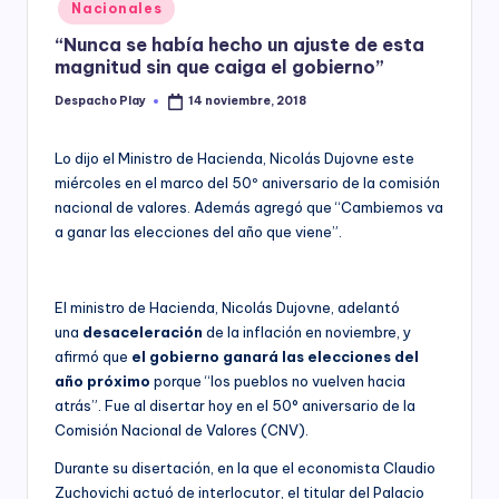
Posted
Nacionales
y
in
“Nunca se había hecho un ajuste de esta
magnitud sin que caiga el gobierno”
Despacho Play
14 noviembre, 2018
Posted
by
Lo dijo el Ministro de Hacienda, Nicolás Dujovne este
miércoles en el marco del 50º aniversario de la comisión
nacional de valores. Además agregó que “Cambiemos va
a ganar las elecciones del año que viene”.
El ministro de Hacienda, Nicolás Dujovne, adelantó
una
desaceleración
de la inflación en noviembre, y
afirmó que
el gobierno ganará las elecciones del
año próximo
porque “los pueblos no vuelven hacia
atrás”. Fue al disertar hoy en el 50° aniversario de la
Comisión Nacional de Valores (CNV).
Durante su disertación, en la que el economista Claudio
Zuchovichi actuó de interlocutor, el titular del Palacio