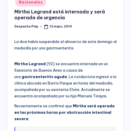
Posted
Nacionales
y
in
Mirtha Legrand está internada y será
operada de urgencia
Despacho Play
12 mayo, 2019
Posted
by
La diva había suspendido el almuerzo de este domingo al
mediodía por una gastroenteritis.
Mirtha Legrand
(92) se encuentra internada en un
Sanatorio de Buenos Aires a causa de
una
gastroenteritis aguda
. La conductora ingresó a la
clínica ubicada en Barrio Parque en horas del mediodía,
acompañada por su asistente Elvira. Actualmente se
encuentra acompañada por su hija Marcela Tinayre.
Recientemente se confirmó que
Mirtha será operada
en las próximas horas por obstrucción intestinal
severa
.