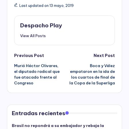
Last updated on 13 mayo, 2019
Despacho Play
View All Posts
Post
Previous Post
Next Post
Murió Héctor Olivares,
Boca y Vélez
navigation
el diputado radical que
empataron en la ida de
fue atacado frente al
los cuartos de final de
Congreso
la Copa de la Superliga
Entradas recientes
Brasil no repondrá a su embajador y rebaja la