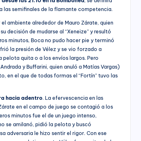
s, desde las 21.10 en la Bombonea
, se definirá
a las semifinales de la flamante competencia.
 el ambiente alrededor de Mauro Zárate, quien
 su decisión de mudarse al “Xeneize” y resultó
ros minutos, Boca no pudo hacer pie y terminó
ió la presión de Vélez y se vio forzado a
a pelota quita o a los envíos largos. Pero
Andrada y Buffarini, quien anuló a Matías Vargas)
o, en el que de todas formas el “Fortín” tuvo las
era hacia adentro
. La efervescencia en las
 Zárate en el campo de juego se contagió a los
eros minutos fue el de un juego intenso,
no se amilanó, pidió la pelota y buscó
sa adversaria le hizo sentir el rigor. Con ese