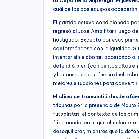
la Copa de la Superliga
.
El jueve
cuál de los dos equipos accederán 
El partido estuvo condicionado por
regresó al José Amalfitani luego de
hostigado. Excepto por esos prime
conformándose con la igualdad. Sufr
intentar sin elaborar, apostando a l
defendió bien (con puntos altos en 
y la consecuencia fue un duelo chat
mejores situaciones para convertir.
El clima se transmitió desde afu
tribunas por la presencia de Mauro
futbolistas: el contexto de los prim
friccionado, en el que el delantero 
desequilibrar, mientras que la defen