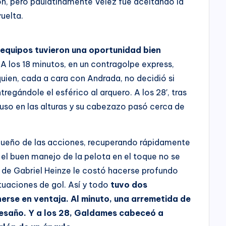
n, pero paulatinamente Vélez fue aceitando la
vuelta.
s equipos tuvieron una oportunidad bien
. A los 18 minutos, en un contragolpe express,
ien, cada a cara con Andrada, no decidió si
regándole el esférico al arquero. A los 28′, tras
puso en las alturas y su cabezazo pasó cerca de
 dueño de las acciones, recuperando rápidamente
ro el buen manejo de la pelota en el toque no se
o de Gabriel Heinze le costó hacerse profundo
tuaciones de gol. Así y todo
tuvo dos
nerse en ventaja. Al minuto, una arremetida de
vesaño. Y a los 28, Galdames cabeceó a