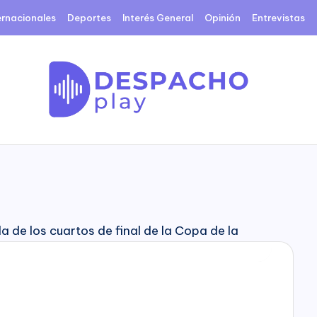
ernacionales
Deportes
Interés General
Opinión
Entrevistas
D
e
s
p
a
c