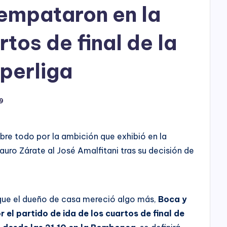
h
empataron en la
o
rtos de final de la
P
l
perliga
a
9
y
bre todo por la ambición que exhibió en la
uro Zárate al José Amalfitani tras su decisión de
 que el dueño de casa mereció algo más,
Boca y
r el partido de ida de los cuartos de final de