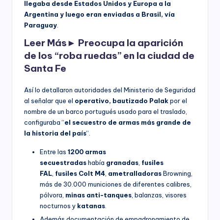
llegaba desde Estados Unidos y Europa a la
Argentina y luego eran enviadas a Brasil, vía
Paraguay
.
Leer Más►
Preocupa la aparición
de los “roba ruedas” en la ciudad de
Santa Fe
Así lo detallaron autoridades del Ministerio de Seguridad
al señalar que el
operativo, bautizado Palak
por el
nombre de un barco portugués usado para el traslado,
configuraba “
el secuestro de armas más grande de
la historia del país
“.
Entre las
1200 armas
secuestradas
había
granadas
,
fusiles
FAL
,
fusiles Colt M4
,
ametralladoras
Browning,
más de 30.000 municiones de diferentes calibres,
pólvora,
minas anti-tanques
, balanzas, visores
nocturnos y
katanas
.
Además documentación de empadronamiento de