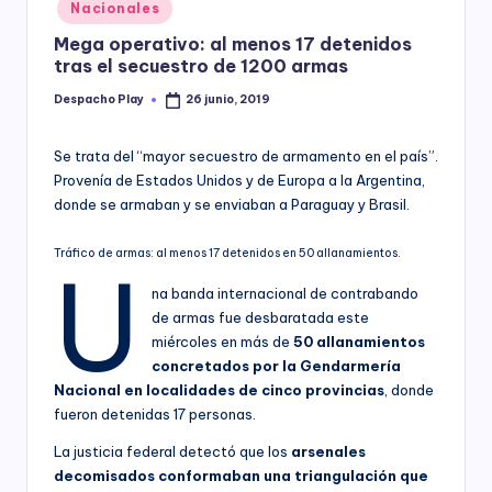
Posted
Nacionales
y
in
Mega operativo: al menos 17 detenidos
tras el secuestro de 1200 armas
Despacho Play
26 junio, 2019
Posted
by
Se trata del “mayor secuestro de armamento en el país”.
Provenía de Estados Unidos y de Europa a la Argentina,
donde se armaban y se enviaban a Paraguay y Brasil.
Tráfico de armas: al menos 17 detenidos en 50 allanamientos.
U
na banda internacional de contrabando
de armas fue desbaratada este
miércoles en más de
50 allanamientos
concretados por la Gendarmería
Nacional en localidades de cinco provincias
, donde
fueron detenidas 17 personas.
La justicia federal detectó que los
arsenales
decomisados conformaban una triangulación que