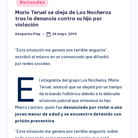
Posted
Nacionales
y
in
Mario Teruel se aleja de Los Nocheros
tras la denuncia contra su hijo por
violación
Despacho Play
26 mayo, 2019
Posted
by
“Esta situación me genera una terrible angustia”,
escribió el músico en un comunicado que difundió
por redes sociales.
E
l integrante del grupo Los Nocheros, Mario
Teruel, anunció que se alejará por un tiempo
de la banda folklórica debido a la delicada
situación judicial que atraviesa su hijo,
Marco Lautaro, quien fue
denunciado por violar a una
joven menor de edad y se encuentra detenido con
prisión preventiva
.
“Esta situación me genera una terrible angustia, sobre
todo pensando en los momentos por los que está