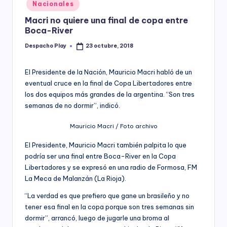
Posted
Nacionales
y
in
Macri no quiere una final de copa entre
Boca-River
Despacho Play
23 octubre, 2018
Posted
by
El Presidente de la Nación, Mauricio Macri habló de un
eventual cruce en la final de Copa Libertadores entre
los dos equipos más grandes de la argentina. “Son tres
semanas de no dormir”, indicó.
Mauricio Macri / Foto archivo
El Presidente, Mauricio Macri también palpita lo que
podría ser una final entre Boca-River en la Copa
Libertadores y se expresó en una radio de Formosa, FM
La Meca de Malanzán (La Rioja).
“La verdad es que prefiero que gane un brasileño y no
tener esa final en la copa porque son tres semanas sin
dormir”, arrancó, luego de jugarle una broma al