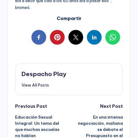
iba a decir que casi a los 60 años iba a pasar eso”,
bromeó.
Compartir
Despacho Play
View All Posts
Post
Previous Post
Next Post
Educación Sexual
En una intensa
navigation
Integral: Un tema del
negociación, mañana
que muchas escuelas
se debate el
no hablan
Presupuesto en el