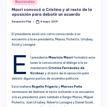
Posted
Nacionales
y
in
Macri convocó a Cristina y al resto de la
oposición para debatir un acuerdo
Despacho Play
6 mayo, 2019
Posted
by
El presidente envió una carta convocando a un
encuentro a la ex presidenta, Massa, Pichetto, Urtubey,
Scioli y Lavagna.
E
l presidente
Mauricio Macri
formalizó este
lunes la convocatoria al diálogo a la ex
mandataria
Cristina Fernández de
Kirchner
y al resto de la oposición para
debatir algunos puntos de acuerdos políticos.
Esta mañana
Rogelio Frigerio
y
Marcos Peña
terminaron de delinear el texto invitando a un encuentro
a la ex presidenta, pero también a Sergio Massa, Miguel
Pichetto, Juan Urtubey, Roberto Lavagna y Daniel Scioli,