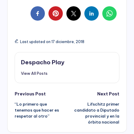
Last updated on 17 diciembre, 2018
Despacho Play
View All Posts
Post
Previous Post
Next Post
“Lo primero que
Lifschitz primer
navigation
tenemos que hacer es
candidato a Diputado
respetar al otro”
provincial y en la
órbita nacional