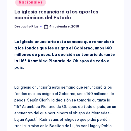
Posted
Nacionales
y
in
La iglesia renunciará a los aportes
económicos del Estado
Despacho Play
4 noviembre, 2018
Posted
by
La Iglesia anunciaría esta semana que renunciará
a los fondos que les asigna el Gobierno, unos 140
millones de pesos. La decisión se tomaría durante
la 116° Asamblea Plenaria de Obispos de todo el
país.
La Iglesia anunciaría esta semana que renunciará a los
fondos que les asigna el Gobierno, unos 140 millones de
pesos. Según Clarín, la decisión se tomaría durante la
116° Asamblea Plenaria de Obispos de todo el país, en un
encuentro del que participará el obispo de Mercedes-
Luján Agustín Radrizzani, el religioso que pidió perdón
tras la la misa en la Basílica de Luján con Hugo y Pablo