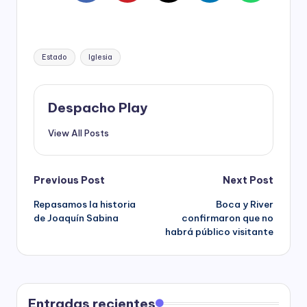
Tags:
Estado
Iglesia
Despacho Play
View All Posts
Post
Previous Post
Next Post
Repasamos la historia
Boca y River
navigation
de Joaquín Sabina
confirmaron que no
habrá público visitante
Entradas recientes