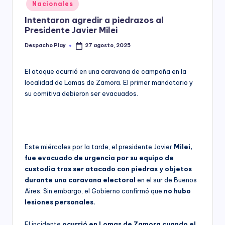
Posted
Nacionales
y
in
Intentaron agredir a piedrazos al
Presidente Javier Milei
Despacho Play
27 agosto, 2025
Posted
by
El ataque ocurrió en una caravana de campaña en la
localidad de Lomas de Zamora. El primer mandatario y
su comitiva debieron ser evacuados.
Este miércoles por la tarde, el presidente Javier
Milei,
fue evacuado de urgencia por su equipo de
custodia tras ser atacado con piedras y objetos
durante una caravana electoral
en el sur de Buenos
Aires. Sin embargo, el Gobierno confirmó que
no hubo
lesiones personales.
El incidente
ocurrió en Lomas de Zamora cuando el