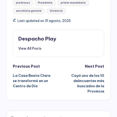
piedrazos
Presidente
primer mandatario
secretaria general
Violencia
Last updated on 31 agosto, 2025
Despacho Play
View All Posts
Post
Previous Post
Next Post
La Casa Beata Clara
Cayó uno de los 10
navigation
se transformó en un
delincuentes más
Centro de Día
buscados de la
Provincia