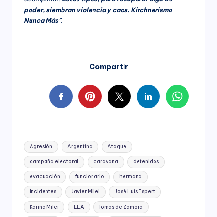
poder, siembran violencia y caos. Kirchnerismo
Nunca Más
”
.
Compartir
Tags:
Agresión
Argentina
Ataque
campaña electoral
caravana
detenidos
evacuación
funcionario
hermana
Incidentes
Javier Milei
José Luis Espert
Karina Milei
LLA
lomas de Zamora