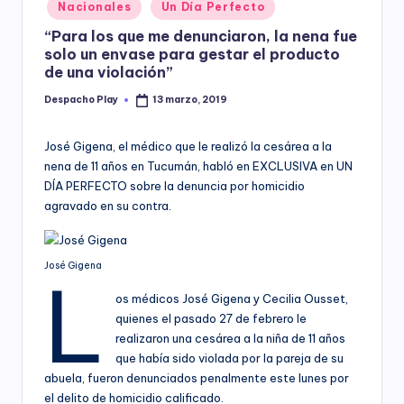
Posted
Nacionales
Un Día Perfecto
y
in
“Para los que me denunciaron, la nena fue
solo un envase para gestar el producto
de una violación”
Despacho Play
13 marzo, 2019
Posted
by
José Gigena, el médico que le realizó la cesárea a la
nena de 11 años en Tucumán, habló en EXCLUSIVA en UN
DÍA PERFECTO sobre la denuncia por homicidio
agravado en su contra.
José Gigena
L
os médicos José Gigena y Cecilia Ousset,
quienes el pasado 27 de febrero le
realizaron una cesárea a la niña de 11 años
que había sido violada por la pareja de su
abuela, fueron denunciados penalmente este lunes por
el delito de homicidio calificado.