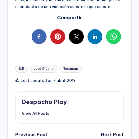
el producto de una violación cueste lo que cueste”.
Compartir
Tags:
ILE
José Gigena
Tucumán
Last updated on 7 abril, 2019
Despacho Play
View All Posts
Post
Previous Post
Next Post