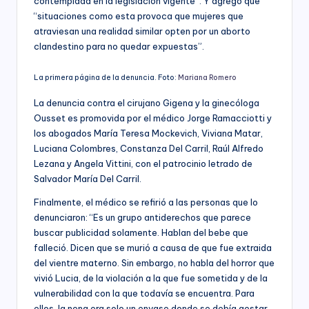
contemplada en la legislación vigente”. Y agregó que
“situaciones como esta provoca que mujeres que
atraviesan una realidad similar opten por un aborto
clandestino para no quedar expuestas”.
La primera página de la denuncia. Foto:
Mariana Romero
La denuncia contra el cirujano Gigena y la ginecóloga
Ousset es promovida por el médico Jorge Ramacciotti y
los abogados María Teresa Mockevich, Viviana Matar,
Luciana Colombres, Constanza Del Carril, Raúl Alfredo
Lezana y Angela Vittini, con el patrocinio letrado de
Salvador María Del Carril.
Finalmente, el médico se refirió a las personas que lo
denunciaron: “Es un grupo antiderechos que parece
buscar publicidad solamente. Hablan del bebe que
falleció. Dicen que se murió a causa de que fue extraida
del vientre materno. Sin embargo, no habla del horror que
vivió Lucia, de la violación a la que fue sometida y de la
vulnerabilidad con la que todavía se encuentra. Para
ellos, la nena era solo un envase donde se debía gestar