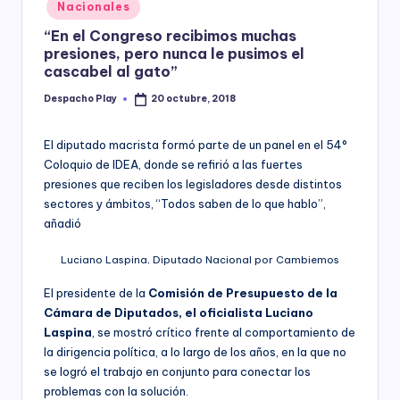
Posted
Nacionales
y
in
“En el Congreso recibimos muchas
presiones, pero nunca le pusimos el
cascabel al gato”
Despacho Play
20 octubre, 2018
Posted
by
El diputado macrista formó parte de un panel en el 54°
Coloquio de IDEA, donde se refirió a las fuertes
presiones que reciben los legisladores desde distintos
sectores y ámbitos, “Todos saben de lo que hablo”,
añadió
Luciano Laspina, Diputado Nacional por Cambiemos
El presidente de la
Comisión de Presupuesto de la
Cámara de Diputados, el oficialista Luciano
Laspina
, se mostró crítico frente al comportamiento de
la dirigencia política, a lo largo de los años, en la que no
se logró el trabajo en conjunto para conectar los
problemas con la solución.