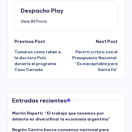
Despacho Play
View All Posts
Post
Previous Post
Next Post
Tomaron como rehén a
Perotti crítico con el
navigation
la doctora Polo
Presupuesto Nacional:
durante el programa
“Es inaceptable para
Caso Cerrado
Santa Fe”
Entradas recientes
Martín Rapetti: “El trabajo que tenemos por
delante es diversificar la economía argentina”
Región Centro busca consenso nacional para