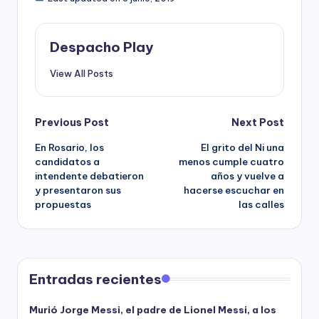
Despacho Play
View All Posts
Post
Previous Post
Next Post
En Rosario, los
El grito del Ni una
navigation
candidatos a
menos cumple cuatro
intendente debatieron
años y vuelve a
y presentaron sus
hacerse escuchar en
propuestas
las calles
Entradas recientes
Murió Jorge Messi, el padre de Lionel Messi, a los