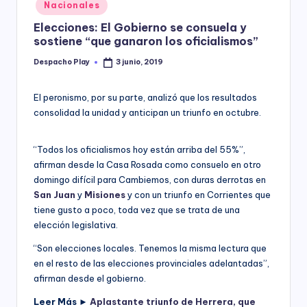
Posted
Nacionales
y
in
Elecciones: El Gobierno se consuela y
sostiene “que ganaron los oficialismos”
Despacho Play
3 junio, 2019
Posted
by
El peronismo, por su parte, analizó que los resultados
consolidad la unidad y anticipan un triunfo en octubre.
“Todos los oficialismos hoy están arriba del 55%”,
afirman desde la Casa Rosada como consuelo en otro
domingo difícil para Cambiemos, con duras derrotas en
San Juan
y
Misiones
y con un triunfo en Corrientes que
tiene gusto a poco, toda vez que se trata de una
elección legislativa.
“Son elecciones locales. Tenemos la misma lectura que
en el resto de las elecciones provinciales adelantadas”,
afirman desde el gobierno.
Leer Más
►
Aplastante triunfo de Herrera, que