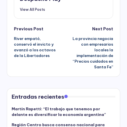
View All Posts
Post
Previous Post
Next Post
River empató,
La provincia negocia
navigation
conservó el invicto y
con empresarios
avanzó a los octavos
locales la
de la Libertadores
implementación de
“Precios cuidados en
Santa Fe”
Entradas recientes
Martín Rapetti: “El trabajo que tenemos por
delante es diversificar la economía argentina”
Región Centro busca consenso nacional para