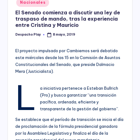
Posted
Nacionales
y
in
El Senado comienza a discutir una ley de
traspaso de mando, tras la experiencia
entre Cristina y Mauricio
Despacho Play
8 mayo, 2019
Posted
by
El proyecto impulsado por Cambiemos será debatido
este miércoles desde las 15 en la Comisión de Asuntos
Constitucionales del Senado, que preside Dalmacio
Mera (Justicialista).
L
a iniciativa pertenece a Esteban Bullrich
(Pro) y busca garantizar “una transición
pacífica, ordenada, eficiente y
transparente de la gestión del gobierno”.
Se establece que el período de transición se inicia el día
de proclamación de la fórmula presidencial ganadora
por la Asamblea Legislativa y finaliza el día de la
asunción presidencial del nuevo mandatario.