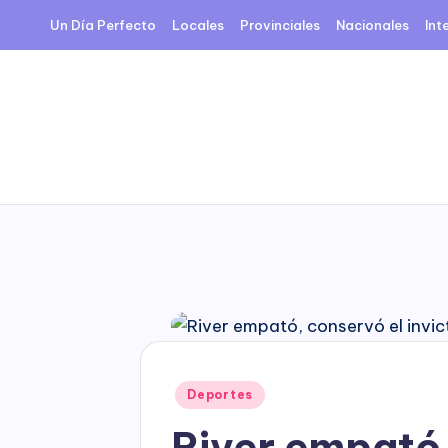
Un Día Perfecto
Locales
Provinciales
Nacionales
Int
Skip
to
content
Posted
Deportes
in
River empató,