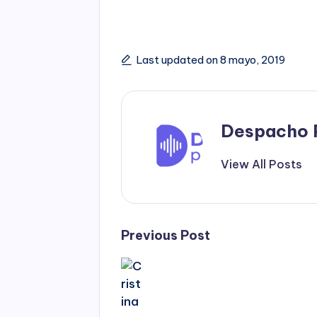
Last updated on 8 mayo, 2019
Despacho 
View All Posts
Post
Previous Post
navigation