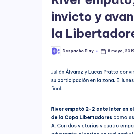
invicto y ava
la Libertador
8 mayo, 201
Despacho Play
Posted
by
Julián Álvarez y Lucas Pratto convir
su participación en la zona. El lune
final.
River empató 2-2 ante Inter en e
de la Copa Libertadores
como esc
A. Con dos victorias y cuatro empat
adversario: el sorteo se realizará el