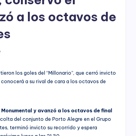
h
o
nzó a los octavos de
P
es
l
a
9
y
tieron los goles del “Millonario”, que cerró invicto
s conocerá a su rival de cara a los octavos de
l Monumental y avanzó a los octavos de final
olta del conjunto de Porto Alegre en el Grupo
es, terminó invicto su recorrido y espera
 próximo lunes a las 21.30.