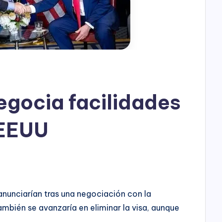
h
o
P
l
a
egocia facilidades
y
 EEUU
anunciarían tras una negociación con la
mbién se avanzaría en eliminar la visa, aunque