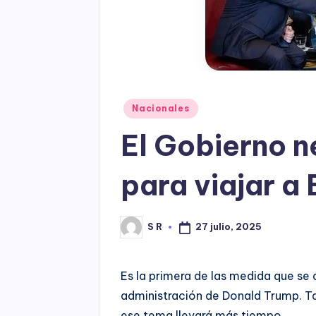
Posted
Nacionales
in
El Gobierno n
para viajar a
27 julio, 2025
S R
Posted
by
Es la primera de las medida que se 
administración de Donald Trump. Ta
ese tema llevará más tiempo