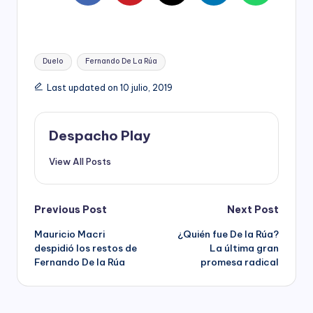
Tags:
Duelo
Fernando De La Rúa
Last updated on 10 julio, 2019
Despacho Play
View All Posts
Post
Previous Post
Next Post
Mauricio Macri
¿Quién fue De la Rúa?
navigation
despidió los restos de
La última gran
Fernando De la Rúa
promesa radical