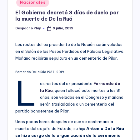
Posted
Nacionales
y
in
El Gobierno decretó 3 días de duelo por
la muerte de De la Ruá
Despacho Play
9 julio, 2019
Posted
by
Los restos del ex presidente de la Nación serán velados
en el Salón de los Pasos Perdidos del Palacio Legislativo.
Mañana recibirán sepultura en un cementerio de Pilar.
Fernando De la Rúa 1937-2019
L
os restos del ex presidente
Fernando de
la Rúa
,
quien falleció este martes a los 81
años, son velados en el Congreso y mañana
serán trasladados a un cementerio del
partido bonaerense de Pilar.
Unas pocas horas después de que se confirmara la
muerte del ex jefe de Estado, su hijo
Antonio De la Rúa
se hizo cargo de la organización de la ceremonia