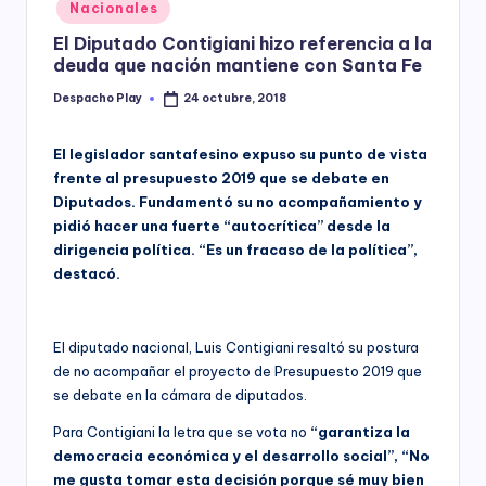
Posted
Nacionales
y
in
El Diputado Contigiani hizo referencia a la
deuda que nación mantiene con Santa Fe
Despacho Play
24 octubre, 2018
Posted
by
El legislador santafesino expuso su punto de vista
frente al presupuesto 2019 que se debate en
Diputados. Fundamentó su no acompañamiento y
pidió hacer una fuerte “autocrítica” desde la
dirigencia política. “Es un fracaso de la política”,
destacó.
El diputado nacional, Luis Contigiani resaltó su postura
de no acompañar el proyecto de Presupuesto 2019 que
se debate en la cámara de diputados.
Para Contigiani la letra que se vota no
“garantiza la
democracia económica y el desarrollo social”, “No
me gusta tomar esta decisión porque sé muy bien