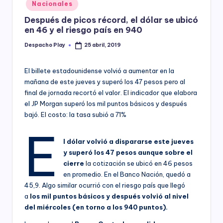
Posted
Nacionales
y
in
Después de picos récord, el dólar se ubicó
en 46 y el riesgo país en 940
Despacho Play
25 abril, 2019
Posted
by
El billete estadounidense volvió a aumentar en la
mañana de este jueves y superó los 47 pesos pero al
final de jornada recortó el valor. El indicador que elabora
el JP Morgan superó los mil puntos básicos y después
bajó. El costo: la tasa subió a 71%
E
l dólar volvió a dispararse este jueves
y superó los 47 pesos aunque sobre el
cierre
la cotización se ubicó en 46 pesos
en promedio. En el Banco Nación, quedó a
45,9. Algo similar ocurrió con el riesgo país que llegó
a
los mil puntos básicos y después volvió al nivel
del miércoles (en torno a los 940 puntos).