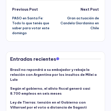
Post
Previous Post
Next Post
PASO en Santa Fe:
Gran actuación de
navigation
Todo lo que tenés que
Candela Giordanino en
saber para votar este
Chile
domingo
Entradas recientes
Brasil no repondrá a su embajador y rebaja la
relación con Argentina por los insultos de Milei a
Lula
Según el gobierno, el alivio fiscal generó casi
8.700 empleos en seis meses
Ley de Tierras: tensión en el Gobierno con
Villarruel por el voto a distancia de Sagasti