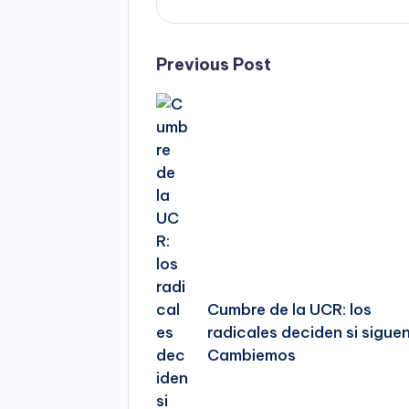
Post
Previous Post
navigation
Cumbre de la UCR: los
radicales deciden si sigue
Cambiemos