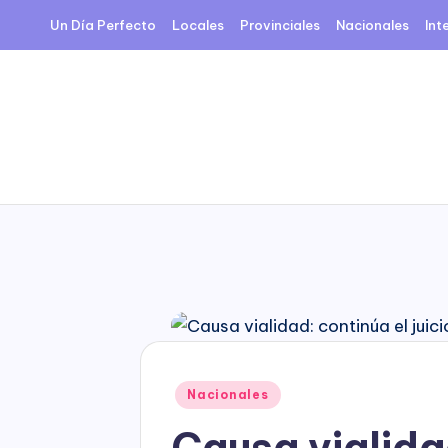
Un Día Perfecto
Locales
Provinciales
Nacionales
Int
Skip
to
content
Posted
Nacionales
in
Causa vialidad