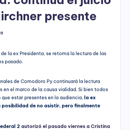
h
o
Kirchner presente
P
19
l
a
de la ex Presidenta, se retoma la lectura de las
y
nes pasado.
ibunales de Comodoro Py continuará la lectura
 en el marco de la causa vialidad. Si bien todos
 que estar presentes en la audiencia,
la ex
posibilidad de no asistir, pero finalmente
Federal 2
autorizó el pasado viernes a Cristina