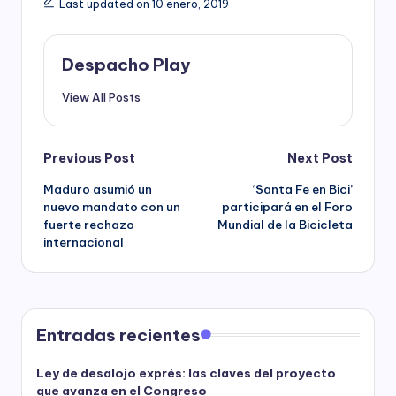
Last updated on 10 enero, 2019
Despacho Play
View All Posts
Post
Previous Post
Next Post
Maduro asumió un
‘Santa Fe en Bici’
navigation
nuevo mandato con un
participará en el Foro
fuerte rechazo
Mundial de la Bicicleta
internacional
Entradas recientes
Ley de desalojo exprés: las claves del proyecto
que avanza en el Congreso