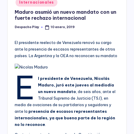
Posted
Internacionales
y
in
Maduro asumió un nuevo mandato con un
fuerte rechazo internacional
Despacho Play
10 enero, 2019
Posted
by
El presidente reelecto de Venezuela renovó su cargo
ante la presencia de escasos representantes de otros
países. La Argentina y la OEA no reconocen su mandato
E
l presidente de Venezuela, Nicolás
Maduro, juró este jueves al mediodía
un nuevo mandato
, de seis años, ante el
Tribunal Supremo de Justicia (TSJ), en
medio de ovaciones de su partidarios y seguidores y
ante la
presencia de escasos representantes
internacionales, ya que buena parte de la región
no lo reconoce
.