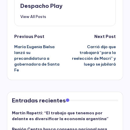
Despacho Play
View All Posts
Post
Previous Post
Next Post
María Eugenia Bielsa
Carrió dijo que
navigation
lanzó su
trabajará “para la
precandidatura a
reelección de Macri” y
gobernadora de Santa
luego se jubilará
Fe
Entradas recientes
Martín Rapetti: “El trabajo que tenemos por
delante es diversificar la economía argentina”
Región Centro busca consenso nacional para