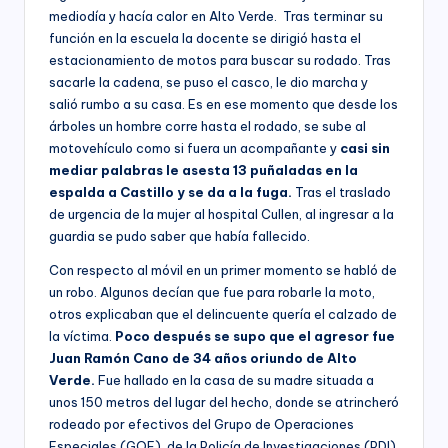
mediodía y hacía calor en Alto Verde. Tras terminar su
función en la escuela la docente se dirigió hasta el
estacionamiento de motos para buscar su rodado. Tras
sacarle la cadena, se puso el casco, le dio marcha y
salió rumbo a su casa. Es en ese momento que desde los
árboles un hombre corre hasta el rodado, se sube al
motovehículo como si fuera un acompañante y
casi sin
mediar palabras le asesta 13 puñaladas en la
espalda a Castillo y se da a la fuga.
Tras el traslado
de urgencia de la mujer al hospital Cullen, al ingresar a la
guardia se pudo saber que había fallecido.
Con respecto al móvil en un primer momento se habló de
un robo. Algunos decían que fue para robarle la moto,
otros explicaban que el delincuente quería el calzado de
la víctima.
Poco después se supo que el agresor fue
Juan Ramón Cano de 34 años oriundo de Alto
Verde.
Fue hallado en la casa de su madre situada a
unos 150 metros del lugar del hecho, donde se atrincheró
rodeado por efectivos del Grupo de Operaciones
Especiales (GOE), de la Policía de Investigaciones (PDI)