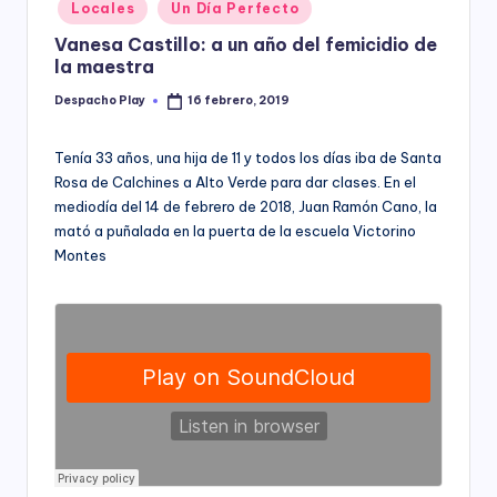
Posted
Locales
Un Día Perfecto
y
in
Vanesa Castillo: a un año del femicidio de
la maestra
Despacho Play
16 febrero, 2019
Posted
by
Tenía 33 años, una hija de 11 y todos los días iba de Santa
Rosa de Calchines a Alto Verde para dar clases. En el
mediodía del 14 de febrero de 2018, Juan Ramón Cano, la
mató a puñalada en la puerta de la escuela Victorino
Montes