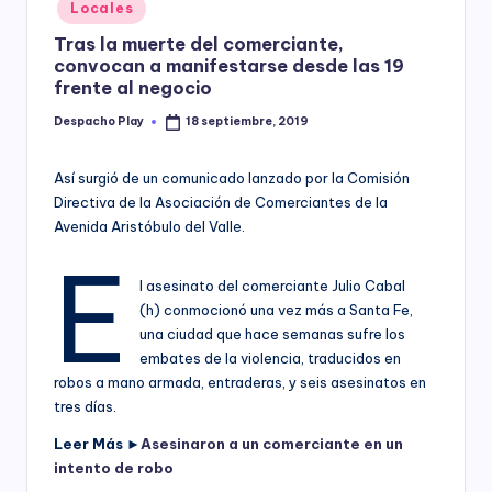
Posted
Locales
y
in
Tras la muerte del comerciante,
convocan a manifestarse desde las 19
frente al negocio
Despacho Play
18 septiembre, 2019
Posted
by
Así surgió de un comunicado lanzado por la Comisión
Directiva de la Asociación de Comerciantes de la
Avenida Aristóbulo del Valle.
E
l asesinato del comerciante Julio Cabal
(h) conmocionó una vez más a Santa Fe,
una ciudad que hace semanas sufre los
embates de la violencia, traducidos en
robos a mano armada, entraderas, y seis asesinatos en
tres días.
Leer Más ►
Asesinaron a un comerciante en un
intento de robo