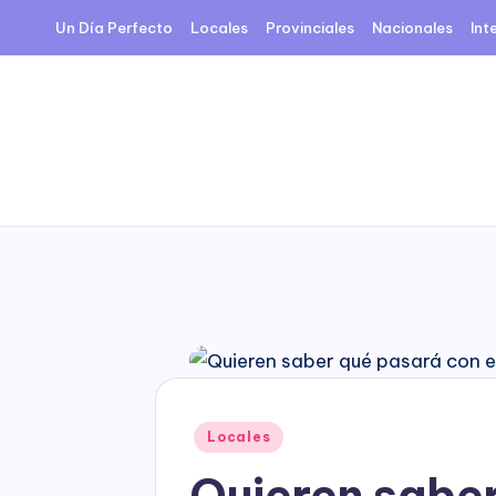
Un Día Perfecto
Locales
Provinciales
Nacionales
Int
Skip
to
content
Posted
Locales
in
Quieren saber