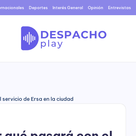
ernacionales
Deportes
Interés General
Opinión
Entrevistas
D
e
s
p
a
c
 qué pasará con el