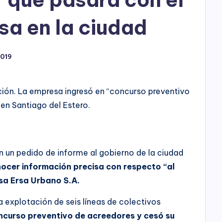
h
o
rsa en la ciudad
P
2019
l
a
ición. La empresa ingresó en “concurso preventivo
y
 en Santiago del Estero.
n un pedido de informe al gobierno de la ciudad
nocer información precisa con respecto “al
sa Ersa Urbano S.A.
a explotación de seis líneas de colectivos
ncurso preventivo de acreedores y cesó su