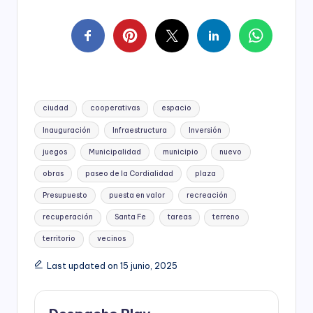
Tags:
ciudad
cooperativas
espacio
Inauguración
Infraestructura
Inversión
juegos
Municipalidad
municipio
nuevo
obras
paseo de la Cordialidad
plaza
Presupuesto
puesta en valor
recreación
recuperación
Santa Fe
tareas
terreno
territorio
vecinos
Last updated on 15 junio, 2025