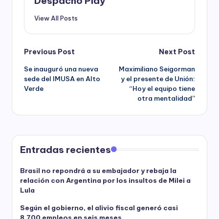
Despacho Play
View All Posts
Post
Previous Post
Next Post
Se inauguró una nueva
Maximiliano Seigorman
navigation
sede del IMUSA en Alto
y el presente de Unión:
Verde
“Hoy el equipo tiene
otra mentalidad”
Entradas recientes
Brasil no repondrá a su embajador y rebaja la
relación con Argentina por los insultos de Milei a
Lula
Según el gobierno, el alivio fiscal generó casi
8.700 empleos en seis meses