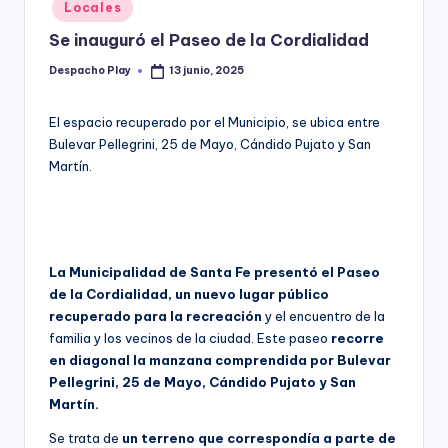
Posted
Locales
y
in
Se inauguró el Paseo de la Cordialidad
Despacho Play
13 junio, 2025
Posted
by
El espacio recuperado por el Municipio, se ubica entre
Bulevar Pellegrini, 25 de Mayo, Cándido Pujato y San
Martín.
La Municipalidad de Santa Fe presentó el Paseo
de la Cordialidad, un nuevo lugar público
recuperado para la recreación
y el encuentro de la
familia y los vecinos de la ciudad. Este paseo
recorre
en diagonal la manzana comprendida por Bulevar
Pellegrini, 25 de Mayo, Cándido Pujato y San
Martín.
Se trata de
un terreno que correspondía a parte de