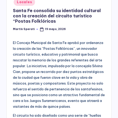
Posted
Locales
y
in
Santa Fe consolida su identidad cultural
con la creación del circuito turístico
“Postas Folklóricas
Martín Sperati
19 mayo, 2026
Posted
by
El Concejo Municipal de Santa Fe aprobó por ordenanza
la creación de las “Postas Folklóricas”, un innovador
circuito turístico, educativo y patrimonial que busca
rescatar la memoria de los grandes referentes del arte
popular. La iniciativa, impulsada por la concejala Silvina
Cian, propone un recorrido por diez puntos estratégicos
de la ciudad que fueron clave en la vida y obra de
músicos, poetas y compositores. Este proyecto no solo
refuerza el sentido de pertenencia de los santafesinos,
sino que se posiciona como un atractivo fundamental de
cara a los Juegos Suramericanos, evento que atraerá a
visitantes de más de quince países.
El circuito ha sido diseñado como una serie de “huellas