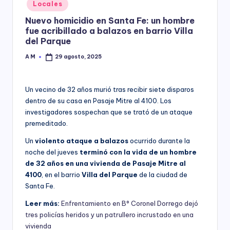
Posted
Locales
y
in
Nuevo homicidio en Santa Fe: un hombre
fue acribillado a balazos en barrio Villa
del Parque
A M
29 agosto, 2025
Posted
by
Un vecino de 32 años murió tras recibir siete disparos
dentro de su casa en Pasaje Mitre al 4100. Los
investigadores sospechan que se trató de un ataque
premeditado.
Un
violento ataque a balazos
ocurrido durante la
noche del jueves
terminó con la vida de un hombre
de 32 años en una vivienda de Pasaje Mitre al
4100
, en el barrio
Villa del Parque
de la ciudad de
Santa Fe.
Leer más:
Enfrentamiento en B° Coronel Dorrego dejó
tres policías heridos y un patrullero incrustado en una
vivienda