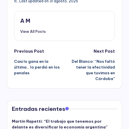
Last updated on 31 agosto, 2025
A M
View All Posts
Post
Previous Post
Next Post
Casi lo gana en la
Del Blanco: “Nos faltó
navigation
última… lo perdió en los
tener la efectividad
penales
que tuvimos en
Córdoba”
Entradas recientes
Martín Rapetti: “El trabajo que tenemos por
delante es diversificar la economía argentina”