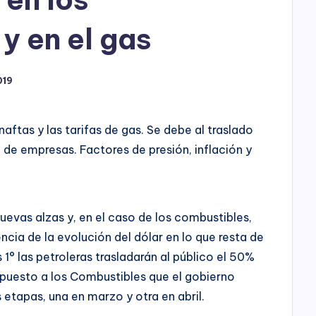
h
o
y en el gas
P
019
l
a
aftas y las tarifas de gas. Se debe al traslado
y
 de empresas. Factores de presión, inflación y
uevas alzas y, en el caso de los combustibles,
ncia de la evolución del dólar en lo que resta de
 1° las petroleras trasladarán al público el 50%
puesto a los Combustibles que el gobierno
 etapas, una en marzo y otra en abril.