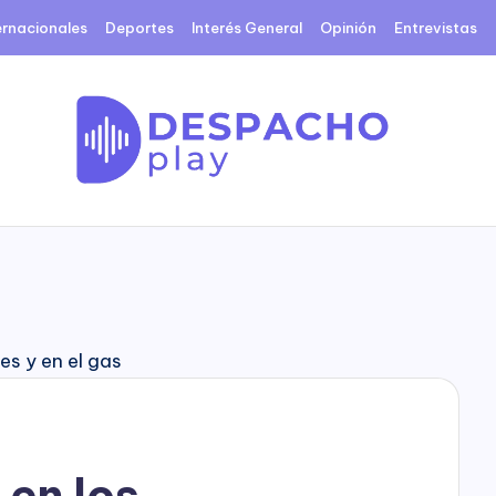
ernacionales
Deportes
Interés General
Opinión
Entrevistas
D
e
s
p
a
c
en los