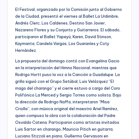
El Festival, organizado por la Comisión junto al Gobierno
de la Ciudad, presentó el viernes al Ballet La Urdimbre,
Andrés Clerc, Los Caldenes, Destino San Javier,
Nazareno Flores y su Conjunto y Guitarreros. El sábado,
participaron el Ballet Yapeyú, Karen, David Stinson,
Kaymanta, Candela Vargas, Los Guaraníes y Coty
Hernández.
La propuesta del domingo contó con Evangelina Gacio
en la interpretación del Himno Nacional; mientras que
Rodrigo Hortt puso la voz a la Canción a Guadalupe. La
grilla siguió con el Grupo Setúbal, Luis Velázquez “El
mago del charango” y el cierre estuvo a cargo del Coro
Polifónico La Merced y Sergio Torres como solista. Bajo
la dirección de Rodrigo Naffa, interpretaron “Misa
Criolla”, con música original del maestro Ariel Ramírez,
quien compuso la obra con la colaboración del Padre
Osvaldo Catena. Participaron como artistas invitados:
Luis Sartor en charango, Mauricio Pitich en guitarra,
Luciano Stizzoli en piano, Guillermo Gervasoni en