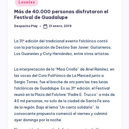
Posted
Locales
y
in
Más de 40.000 personas disfrutaron el
Festival de Guadalupe
Despacho Play
21 enero, 2019
Posted
by
La 31º edición del tradicional evento folclórico contó
con la participación de Destino San Javier, Guitarreros,
Los Guaraníes y Coty Hernández, entre otros artistas.
La interpretación de la “Misa Criolla” de Ariel Ramírez, en
las voces del Coro Polifónico de La Merced junto a
Sergio Torres, fue el broche de oro para las tres lunas
folclóricas de Guadalupe. En su 31º edición, el Festival
reunió en la Plaza del Folclore “Padre E. Trucco” a más de
40 mil personas, no solo de la ciudad de Santa Fe sino
de la región. Bajo el lema “Un canto solidario”, la
convocante propuesta comenzó el viernes y culminó
ayer domingo por la noche.