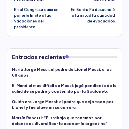
Post
En el Congreso quieren
En Santa Fe descendió
navigation
ponerle límite a las
a la mitad la cantidad
vacaciones del
de evacuados
presidente
Entradas recientes
Murió Jorge Messi, el padre de Lionel Messi, a los
68 años
El Mundial más difícil de Messi: jugó pendiente de la
salud de su padre y contenido por la Scaloneta
Quién era Jorge Messi: el padre que dejó todo por
Lionel y fue clave en su carrera
Martín Rapetti: “El trabajo que tenemos por
delante es diversificar la economía argentina”