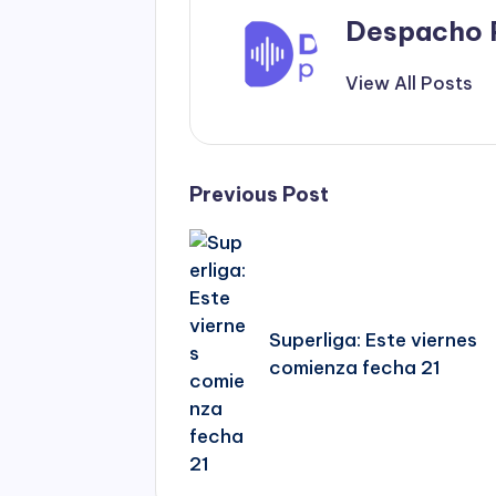
Despacho 
View All Posts
Post
Previous Post
navigation
Superliga: Este viernes
comienza fecha 21