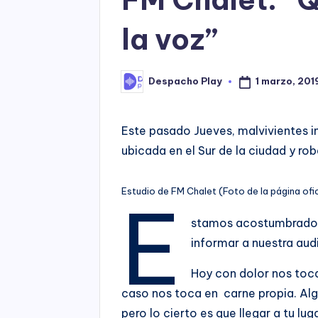
la voz”
1 marzo, 201
Despacho Play
Posted
by
Este pasado Jueves, malvivientes in
ubicada en el Sur de la ciudad y r
Estudio de FM Chalet (Foto de la página ofic
E
stamos acostumbrados a
informar a nuestra aud
Hoy con dolor nos toca
caso nos toca en carne propia. Algun
pero lo cierto es que llegar a tu lu