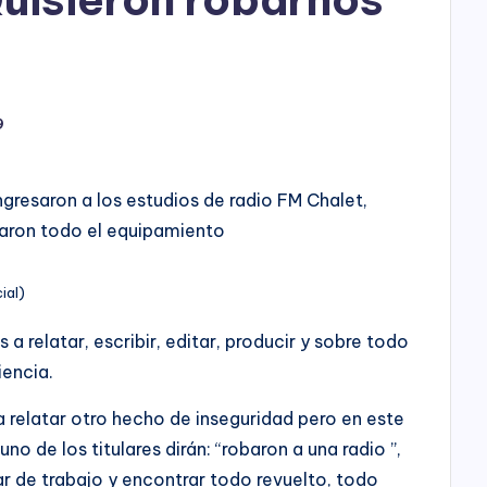
h
o
P
9
l
a
gresaron a los estudios de radio FM Chalet,
y
obaron todo el equipamiento
ial)
 relatar, escribir, editar, producir y sobre todo
iencia.
 relatar otro hecho de inseguridad pero en este
o de los titulares dirán: “robaron a una radio ”,
gar de trabajo y encontrar todo revuelto, todo