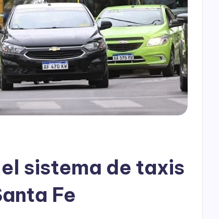
h
o
P
l
a
y
el sistema de taxis
Santa Fe