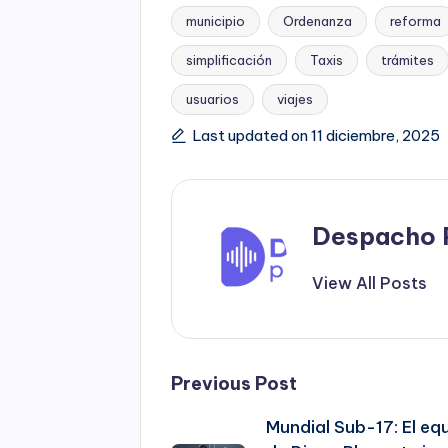
municipio
Ordenanza
reforma
Tags:
simplificación
Taxis
trámites
usuarios
viajes
Last updated on 11 diciembre, 2025
Despacho 
View All Posts
Post
Previous Post
Mundial Sub-17: El eq
navigation